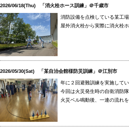
2026/06/18(Thu)
「消火栓ホース訓練」＠千歳市
消防設備を点検している某工場
屋外消火栓から実際に消火栓ホ
2026/05/30(Sat)
「某自治会館様防災訓練」＠江別市
年に２回避難訓練を実施してい
今回は火災発生時の自衛消防隊
火災ベル鳴動後、一連の流れを