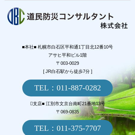
■本社■ 札幌市白石区平和通1丁目北12番10号
アサヒ平和ビル1階
〒003-0029
[ JR白石駅から徒歩7分 ]
TEL：011-887-0282
支店■
江別市文京台南町21番地13号
〒069-0835
TEL：011-375-7707