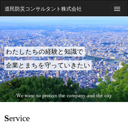
道民防災コンサルタント株式会社
メ
ニ
ュ
ー
わたしたちの経験と知識で
企業とまちを守っていきたい
S
ervice